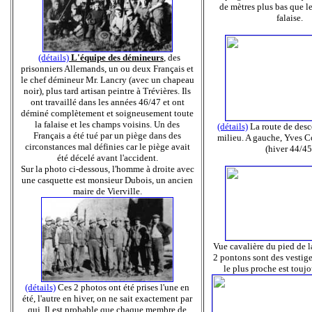
de mètres plus bas que l
falaise.
(détails)
L'équipe des démineurs
, des
prisonniers Allemands, un ou deux Français et
le chef démineur Mr. Lancry (avec un chapeau
noir), plus tard artisan peintre à Trévières. Ils
ont travaillé dans les années 46/47 et ont
déminé complètement et soigneusement toute
la falaise et les champs voisins. Un des
(détails)
La route de desc
Français a été tué par un piège dans des
milieu. A gauche, Yves C
circonstances mal définies car le piège avait
(hiver 44/45
été décelé avant l'accident.
Sur la photo ci-dessous, l'homme à droite avec
une casquette est monsieur Dubois, un ancien
maire de Vierville.
Vue cavalière du pied de l
2 pontons sont des vestig
le plus proche est toujo
(détails)
Ces 2 photos ont été prises l'une en
été, l'autre en hiver, on ne sait exactement par
qui. Il est probable que chaque membre de