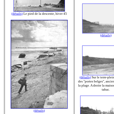
(détails)
Le pied de la descente, hiver 45
(détails)
(détails)
Sur le terre-plei
des "portes belges", ancie
la plage. A droite la mais
tabac.
(détails)