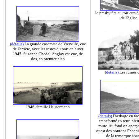
le presbytère au toit crevé
de l'église
(détails)
La grande casemate de Vierville, vue
de l'arrière, avec les restes du port en hiver
1945. Suzanne Chedal-Anglay est vue, de
dos, en premier plan
(détails)
Les ruines d
1946, famille Hausermann
(détails)
l'herbage en fa
transformé en terre-plei
route. Au fond on aperçoi
ouest des pontons Phoeni
de la remorque ab