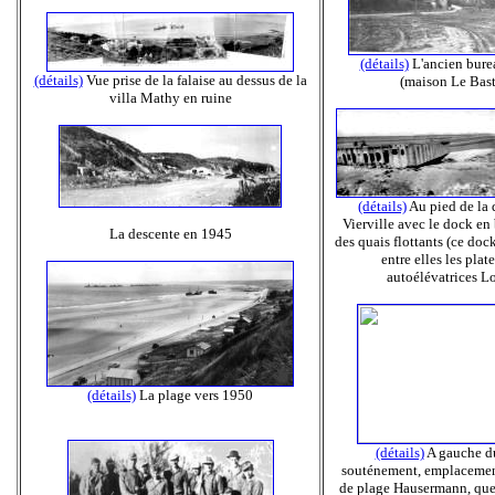
(détails)
L'ancien bure
(détails)
Vue prise de la falaise au dessus de la
(maison Le Bast
villa Mathy en ruine
(détails)
Au pied de la 
Vierville avec le dock en 
La descente en 1945
des quais flottants (ce dock
entre elles les plat
autoélévatrices L
(détails)
La plage vers 1950
(détails)
A gauche d
souténement, emplacement
de plage Hausermann, que