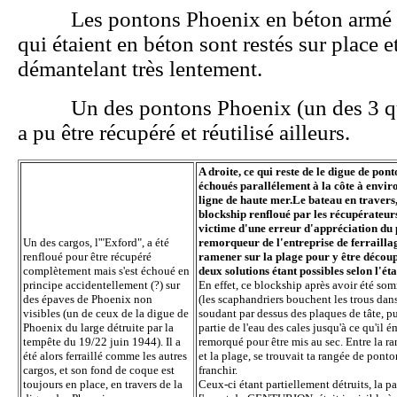
Les pontons Phoenix en béton armé et c
qui étaient en béton sont restés sur place e
démantelant très lentement.
Un des pontons Phoenix (un des 3 qui 
a pu être récupéré et réutilisé ailleurs.
A droite, ce qui reste de le digue de po
échoués parallélement à la côte à envir
ligne de haute mer.Le bateau en travers
blockship renfloué par les récupérateurs 
victime d'une erreur d'appréciation du 
Un des cargos, l'"Exford", a été
remorqueur de l'entreprise de ferraillag
renfloué pour être récupéré
ramener sur la plage pour y être découp
complètement mais s'est échoué en
deux solutions étant possibles selon l'éta
principe accidentellement (?) sur
En effet, ce blockship après avoir été so
des épaves de Phoenix non
(les scaphandriers bouchent les trous dan
visibles (un de ceux de la digue de
soudant par dessus des plaques de tâte, 
Phoenix du large détruite par la
partie de l'eau des cales jusqu'à ce qu'il é
tempête du 19/22 juin 1944). Il a
remorqué pour être mis au sec. Entre la r
été alors ferraillé comme les autres
et la plage, se trouvait ta rangée de ponton
cargos, et son fond de coque est
franchir.
toujours en place, en travers de la
Ceux-ci étant partiellement détruits, la pa