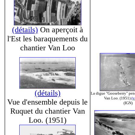
(détails)
On aperçoit à
l'Est les baraquements du
chantier Van Loo
(détails)
La digue "Gooseberry" pend
Van Loo. (1951)
(v
Vue d'ensemble depuis le
(IGN)
Ruquet du chantier Van
Loo. (1951)