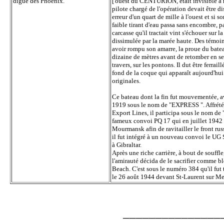
digue des Phoenix.
['ouest du CENTURION, était invisible à 
pilote chargé de l'opération devait être dist
erreur d'un quart de mille à l'ouest et si 
faible tirant d'eau passa sans encombre, p
carcasse qu'il tractait vint s'échouer sur l
dissimulée par la marée haute. Des témoin
avoir rompu son amarre, la proue du bate
dizaine de mètres avant de retomber en se
travers, sur les pontons. Il dut être ferraill
fond de la coque qui apparaît aujourd'hui
originales.
Ce bateau dont la fin fut mouvementée, av
1919 sous le nom de "EXPRESS ". Affrété
Export Lines, il participa sous le nom d
fameux convoi PQ 17 qui en juillet 1942 r
Mourmansk afin de ravitailler le front rus
il fut intégré à un nouveau convoi le UG 
à Gibraltar.
Après une riche carrière, à bout de souffle
l'amirauté décida de le sacrifier comme 
Beach. C'est sous le numéro 384 qu'il fut
le 26 août 1944 devant St-Laurent sur Me
_______________