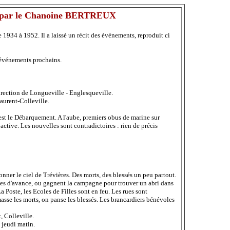
tée par le Chanoine BERTREUX
1934 à 1952. Il a laissé un récit des événements, reproduit ci
 événements prochains.
irection de Longueville - Englesqueville.
aurent-Colleville.
est le Débarquement. A l'aube, premiers obus de marine sur
 active. Les nouvelles sont contradictoires : rien de précis
llonner le ciel de Trévières. Des morts, des blessés un peu partout.
rées d'avance, ou gagnent la campagne pour trouver un abri dans
a Poste, les Ecoles de Filles sont en feu. Les rues sont
asse les morts, on panse les blessés. Les brancardiers bénévoles
, Colleville.
u jeudi matin.