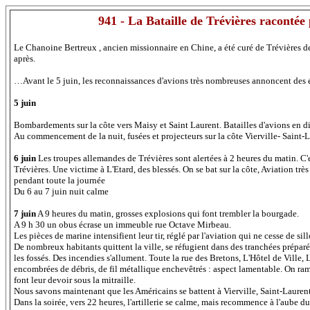
941 - La Bataille de Trévières racon
Le Chanoine Bertreux , ancien missionnaire en Chine, a été curé de Trévières de 
après.
…Avant le 5 juin, les reconnaissances d'avions très nombreuses annoncent des
5 juin
Bombardements sur la côte vers Maisy et Saint Laurent. Batailles d'avions en d
Au commencement de la nuit, fusées et projecteurs sur la côte Vierville- Saint-L
6 juin
Les troupes allemandes de Trévières sont alertées à 2 heures du matin. C'
Trévières. Une victime à L'Etard, des blessés. On se bat sur la côte, Aviation très
pendant toute la journée
Du 6 au 7 juin nuit calme
7 juin
A 9 heures du matin, grosses explosions qui font trembler la bourgade.
A 9 h 30 un obus écrase un immeuble rue Octave Mirbeau.
Les pièces de marine intensifient leur tir, réglé par l'aviation qui ne cesse de si
De nombreux habitants quittent la ville, se réfugient dans des tranchées prépa
les fossés. Des incendies s'allument. Toute la rue des Bretons, L'Hôtel de Ville, L
encombrées de débris, de fil métallique enchevêtrés : aspect lamentable. On ram
font leur devoir sous la mitraille.
Nous savons maintenant que les Américains se battent à Vierville, Saint-Laurent
Dans la soirée, vers 22 heures, l'artillerie se calme, mais recommence à l'aube d