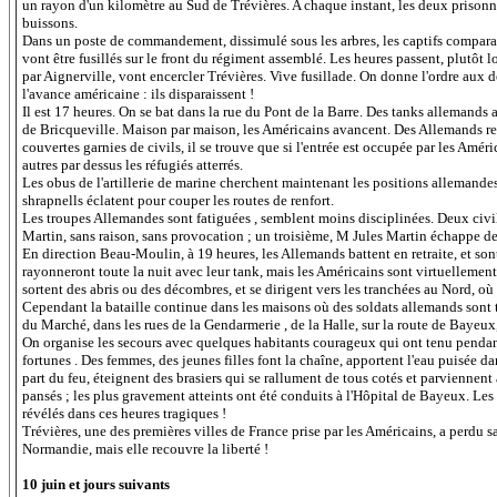
un rayon d'un kilomètre au Sud de Trévières. A chaque instant, les deux prisonniers
buissons.
Dans un poste de commandement, dissimulé sous les arbres, les captifs comparais
vont être fusillés sur le front du régiment assemblé. Les heures passent, plutôt 
par Aignerville, vont encercler Trévières. Vive fusillade. On donne l'ordre aux d
l'avance américaine : ils disparaissent !
Il est 17 heures. On se bat dans la rue du Pont de la Barre. Des tanks allemands 
de Bricqueville. Maison par maison, les Américains avancent. Des Allemands re
couvertes garnies de civils, il se trouve que si l'entrée est occupée par les Améric
autres par dessus les réfugiés atterrés.
Les obus de l'artillerie de marine cherchent maintenant les positions allemandes
shrapnells éclatent pour couper les routes de renfort.
Les troupes Allemandes sont fatiguées , semblent moins disciplinées. Deux ci
Martin, sans raison, sans provocation ; un troisième, M Jules Martin échappe de
En direction Beau-Moulin, à 19 heures, les Allemands battent en retraite, et sont 
rayonneront toute la nuit avec leur tank, mais les Américains sont virtuellement m
sortent des abris ou des décombres, et se dirigent vers les tranchées au Nord, où 
Cependant la bataille continue dans les maisons où des soldats allemands sont tou
du Marché, dans les rues de la Gendarmerie , de la Halle, sur la route de Bayeux
On organise les secours avec quelques habitants courageux qui ont tenu pendant l
fortunes . Des femmes, des jeunes filles font la chaîne, apportent l'eau puisée d
part du feu, éteignent des brasiers qui se rallument de tous cotés et parviennent
pansés ; les plus gravement atteints ont été conduits à l'Hôpital de Bayeux. L
révélés dans ces heures tragiques !
Trévières, une des premières villes de France prise par les Américains, a perdu 
Normandie, mais elle recouvre la liberté !
10 juin et jours suivants