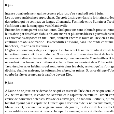
8 juin
Intense bombardement qui ne cessera plus jusqu'au vendredi soir 9 juin.
Les troupes américaines approchent. On croit distinguer dans le lointain, sur l
des ordres, qui ne sont pas en langue allemande. Fusillade entre Surrain et Tréviè
s'infiltrent dans la campagne vers Mandeville.
Encore des morts parmi nos habitants. Quelques uns sont inhumés provisoiremen
leurs abris par des éclats d'obus. Quatre morts et plusieurs blessés graves dans 
Les allemands disposés en tirailleurs, tiennent encore la route de Trévières à Ba
continus des obus de marine. Des escadrilles d'avions, dans une ronde continuell
tranchées, les abris ou les ruines.
L'église, endommagée déjà est frappée. Le clocher et la nef s'effondrent vers 6 
tanks tirent sans arrêt. La nuit du 8 au 9 est très dure. Les navires tirent de la cô
mouvement d'encerclement étant commencé, tirent encore de Mandeville à l'Ouest
répondent. Les incendies continuent et leurs flammes montent dans l'obscurité.
Trévières, les rares habitants qui sont restés dans les abris, sentent qu'ils n'ont 
déchire, abat les maisons, les toitures, les arbres, les ruines. Sous ce déluge d'obu
courbe la tête et se prépare à paraître devant Dieu.
9 juin
A l'aube de ce jour, on se demande ce qui va rester de Trévières, et ce que sera 
A 7 heures du matin, le chanoine Bertreux et le capitaine en retraite Turbert von
creusé de nouvelles défenses. Près de ces ouvrages, le chanoine Bertreux, qui v
bientôt rejoint par le capitaine Turbert, qui a découvert deux nouveaux morts, et 
Mis au secret, pendant que siège un conseil de guerre, on décide de les fusiller 
et les soldats les amènent à travers champs. La campagne est criblée de trous d'ob