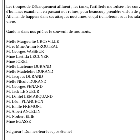
Les troupes de Débarquement affluent ; les tanks, l'artillerie motorisée , les co
d'hommes examinent en passant nos ruines, pour beaucoup première vision de g
Allemande frappera dans ses attaques nocturnes, et qui trembleront sous les ra
vivre.
Gardons dans nos prières le souvenir de nos morts.
Melle Marguerite CROSVILLE
M. et Mme Arthur PROUTEAU
M. Georges VASSEUR
Mme Laetitia LECUYER
Mme JORET
Melle Lucienne DURAND
Melle Madeleine DURAND
M. Jacques DURAND
Melle Nicole DURAND
M. Georges FENAND
M. Jack LE SUEUR
M. Daniel LEMARQUAND
M. Léon PLANCHON
M. Emile FREMONT
M. Albert ANCELIN
M. Norbert ELIE
Mme EGASSE
Seigneur ! Donnez-leur le repos éternel