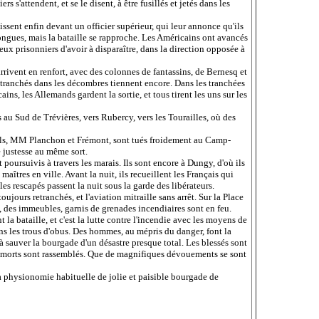
 s'attendent, et se le disent, à être fusillés et jetés dans les
sent enfin devant un officier supérieur, qui leur annonce qu'ils
longues, mais la bataille se rapproche. Les Américains ont avancés
eux prisonniers d'avoir à disparaître, dans la direction opposée à
arrivent en renfort, avec des colonnes de fantassins, de Bernesq et
tranchés dans les décombres tiennent encore. Dans les tranchées
ains, les Allemands gardent la sortie, et tous tirent les uns sur les
 au Sud de Trévières, vers Rubercy, vers les Tourailles, où des
vils, MM Planchon et Frémont, sont tués froidement au Camp-
 justesse au même sort.
poursuivis à travers les marais. Ils sont encore à Dungy, d'où ils
aîtres en ville. Avant la nuit, ils recueillent les Français qui
les rescapés passent la nuit sous la garde des libérateurs.
jours retranchés, et l'aviation mitraille sans arrêt. Sur la Place
, des immeubles, garnis de grenades incendiaires sont en feu.
a bataille, et c'est la lutte contre l'incendie avec les moyens de
ans les trous d'obus. Des hommes, au mépris du danger, font la
 à sauver la bourgade d'un désastre presque total. Les blessés sont
es morts sont rassemblés. Que de magnifiques dévouements se sont
sa physionomie habituelle de jolie et paisible bourgade de