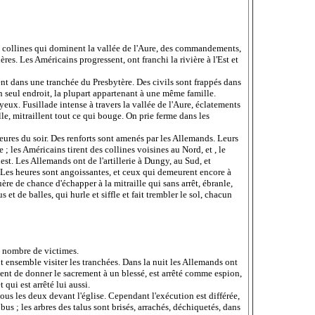
es collines qui dominent la vallée de l'Aure, des commandements,
res. Les Américains progressent, ont franchi la rivière à l'Est et
t dans une tranchée du Presbytère. Des civils sont frappés dans
un seul endroit, la plupart appartenant à une même famille.
yeux. Fusillade intense à travers la vallée de l'Aure, éclatements
e, mitraillent tout ce qui bouge. On prie ferme dans les
heures du soir. Des renforts sont amenés par les Allemands. Leurs
te ; les Américains tirent des collines voisines au Nord, et , le
. Les Allemands ont de l'artillerie à Dungy, au Sud, et
 Les heures sont angoissantes, et ceux qui demeurent encore à
guère de chance d'échapper à la mitraille qui sans arrêt, ébranle,
s et de balles, qui hurle et siffle et fait trembler le sol, chacun
le nombre de victimes.
t ensemble visiter les tranchées. Dans la nuit les Allemands ont
ient de donner le sacrement à un blessé, est arrêté comme espion,
qui est arrêté lui aussi.
tous les deux devant l'église. Cependant l'exécution est différée,
us ; les arbres des talus sont brisés, arrachés, déchiquetés, dans