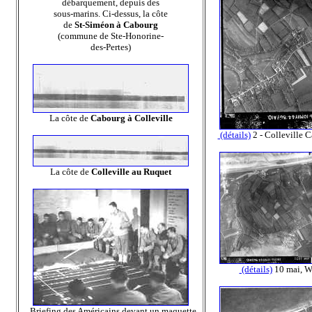
débarquement, depuis des
sous-marins. Ci-dessus, la côte
de
St-Siméon à Cabourg
(commune de Ste-Honorine-
des-Pertes)
La côte de
Cabourg à Colleville
(détails)
2 - Colleville 
La côte de
Colleville au Ruquet
(détails)
10 mai, W
Briefing des Américains devant un maquette