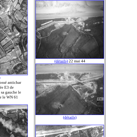
(détails)
22 mai 44
)
fossé antichar
lée E3 de
à sa gauche le
te le WN 61
(détails)