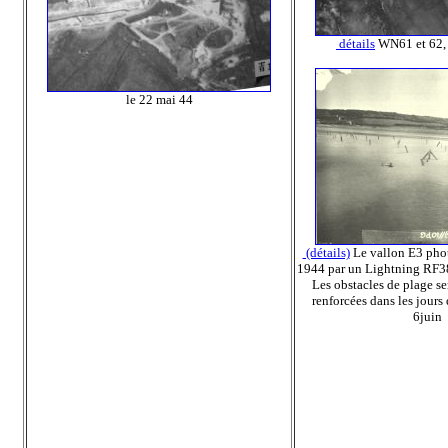
détails
WN61 et 62, 
le 22 mai 44
(détails)
Le vallon E3 phot
1944 par un Lightning RF38
Les obstacles de plage s
renforcées dans les jours 
6juin