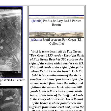
(détails)
Profils de Easy Red à Port en
Bessin
(détails)
Profil secteurs Fox Green (E3,
Colleville)
Voici le texte descriptif de Fox Green:
"Fox Green 1135 yards - The right flank
of Fox Green Beach is 300 yards to the
right of the valley which carries exit E3.
This is 60 yards to the right of the point
where Exit E3 cuts the beach. Exit E3
(which is a continuation of the shore
road) bears inland just to the right of a
age WN61 au centre
stream which flow down the valley and
4
follows the stream bank winding 300
yards to the left. It circles a lone white
house at the base of the bluff and leads
to the valley of Colleville. The left bank
of the beach is at the point where the
cliff rises from shore level and just to the
left of where Exit F1 leaves the beach.