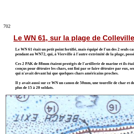
702
Le WN 61, sur la plage de Collevil
Le WN 61 était un petit point fortifié, mais équipé de l'un des 2 seuls can
pendant au WN72, qui, à Vierville à l'autre extrémité de la plage, pos
Ces 2 PAK de 88mm étaient protégés de l'artillerie de marine et ils éta
conçus pour détruire les chars, ont fini par se faire détruire par eux,
qui n'avait devant lui que quelques chars américains proches.
Il y avait aussi sur ce WN un canon de 50mm, une tourelle de char et des
plus de 15 à 20 soldats.