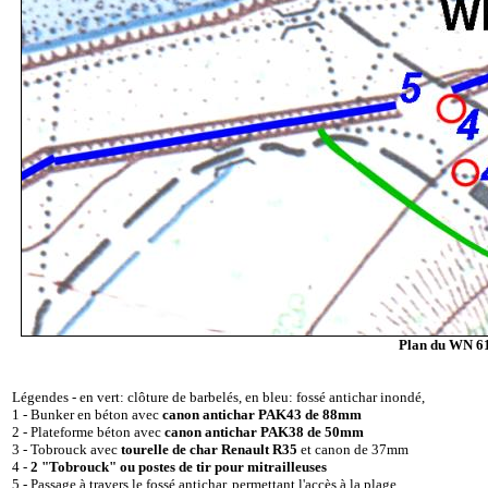
Plan du WN 6
Légendes - en vert: clôture de barbelés, en bleu: fossé antichar inondé,
1 - Bunker en béton avec
canon antichar PAK43 de 88mm
2 - Plateforme béton avec
canon antichar PAK38 de 50mm
3 - Tobrouck avec
tourelle de char Renault R35
et canon de 37mm
4 -
2 "Tobrouck" ou postes de tir pour mitrailleuses
5 - Passage à travers le fossé antichar, permettant l'accès à la plage