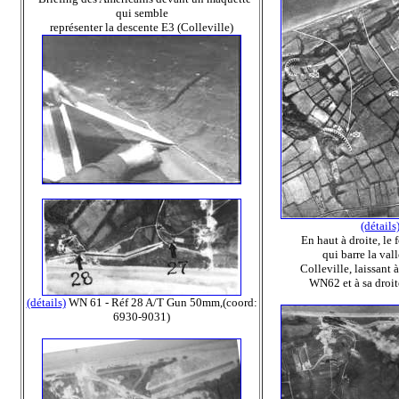
qui semble
représenter la descente E3 (Colleville)
(détails
En haut à droite, le 
qui barre la val
Colleville, laissant 
WN62 et à sa droi
(détails)
WN 61 - Réf 28 A/T Gun 50mm,(coord:
6930-9031)