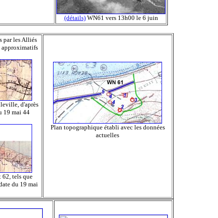
(détails)
WN61 vers 13h00 le 6 juin
 par les Alliés
s approximatifs
eville, d'après
u 19 mai 44
Plan topographique établi avec les données
actuelles
 62, tels que
 date du 19 mai