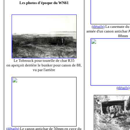
Les photos d'époque du WN61
(détails)
La casemate du
armée d'un canon antichar
88mm
Le Tobrouck pour tourelle de char R35
on aperçoit derrière le bunker pour canon de 88,
vu par l'arrière
(détails)
(détails)
Le canon antichar de 50mm en cuve du