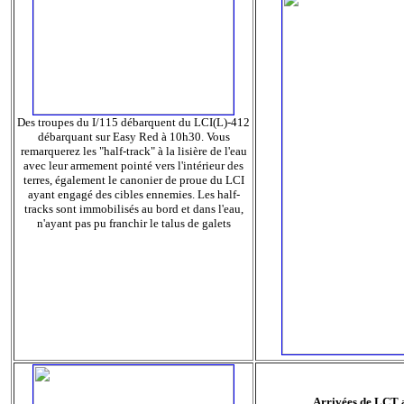
Des troupes du I/115 débarquent du LCI(L)-412
débarquant sur Easy Red à 10h30. Vous
remarquerez les "half-track" à la lisière de l'eau
avec leur armement pointé vers l'intérieur des
terres, également le canonier de proue du LCI
ayant engagé des cibles ennemies. Les half-
tracks sont immobilisés au bord et dans l'eau,
n'ayant pas pu franchir le talus de galets
Arrivées de LCT 