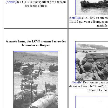
(détails)
le LCT 305, transportant des chars ou
des canons Priest
(détails)
Le LCI 540 en attente
III/115 qui vont débarquer a
matinée
A marée haute, des LCVP mettent à terre des
fantassins au Ruquet
(détails)
Des troupes dans 
d'Omaha Beach le "Jour-J", 6 
18ème RI sur 