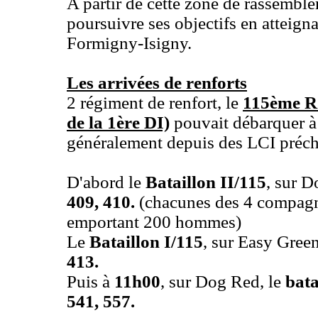
A partir de cette zone de rassembl
poursuivre ses objectifs en atteigna
Formigny-Isigny.
Les arrivées de renforts
2 régiment de renfort, le
115ème R
de la 1ère DI)
pouvait débarquer à 
généralement depuis des LCI préch
D'abord le
Bataillon II/115
, sur 
409, 410.
(chacunes des 4 compagni
emportant 200 hommes)
Le
Bataillon I/115
, sur Easy Gree
413.
Puis à
11h00
, sur Dog Red, le
bata
541, 557.