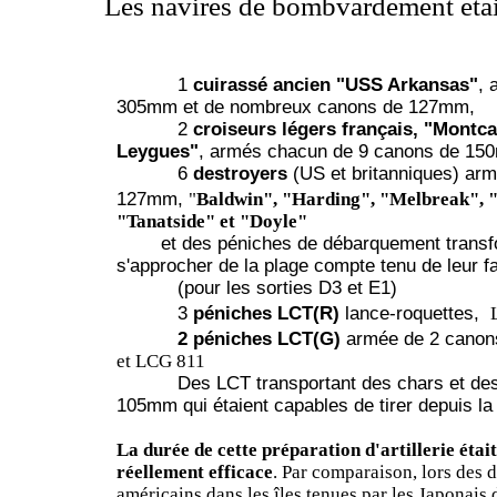
Les navires de bombvardement étaie
1
cuirassé ancien "USS Arkansas"
, 
305mm et de nombreux canons de 127mm,
2
croiseurs légers français, "Montc
Leygues"
, armés chacun de 9 canons de 15
6
destroyers
(US et britanniques) ar
127mm,
"
Baldwin", "Harding", "Melbreak",
"Tanatside" et "Doyle"
et des péniches de débarquement transfo
s'approcher de la plage compte tenu de leur fai
(pour les sorties D3 et E1)
3
péniches LCT(R)
lance-roquettes,
2 péniches LCT(G)
armée de 2 cano
et LCG 811
Des LCT transportant des chars et des o
105mm qui étaient capables de tirer depuis la
La durée de cette préparation d'artillerie était
réellement efficace
. Par comparaison, lors des
américains dans les îles tenues par les Japonais 