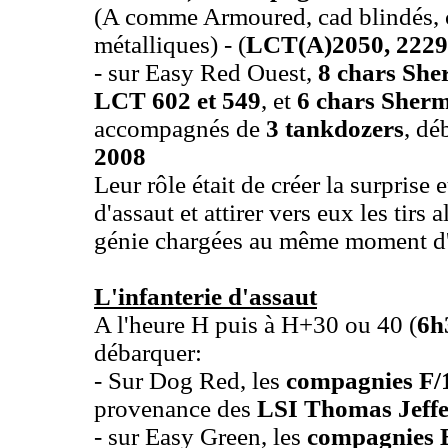
(A comme Armoured, cad blindés, c
métalliques) - (
LCT(A)2050, 2229,
- sur Easy Red Ouest,
8 chars She
LCT 602 et 549
, et
6 chars Sherm
accompagnés de
3 tankdozers
, dé
2008
Leur rôle était de créer la surprise
d'assaut et attirer vers eux les tirs
génie chargées au même moment d'e
L'infanterie d'assaut
A l'heure H puis à H+30 ou 40 (
6h
débarquer:
- Sur Dog Red, les
compagnies
F/
provenance des
LSI Thomas Jeffe
- sur Easy Green, les
compagnies E