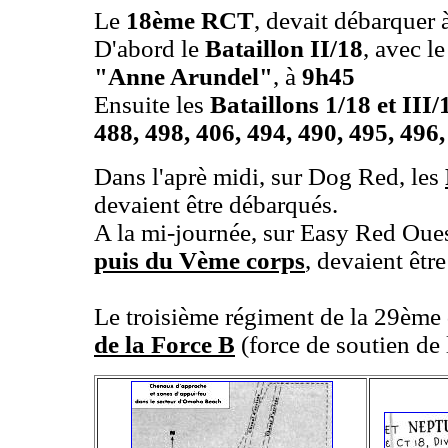
Le
18ème RCT
, devait débarquer 
D'abord le
Bataillon II/18
, avec l
"Anne Arundel"
, à
9h45
Ensuite les
Bataillons 1/18 et III
488, 498, 406, 494, 490, 495, 496,
Dans l'aprè midi, sur Dog Red, les
devaient être débarqués.
A la mi-journée, sur Easy Red Oues
puis du Vème corps
, devaient êt
Le troisième régiment de la 29ème 
de la Force B
(force de soutien de l