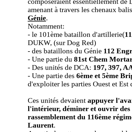
composeraient essentiellement d
amenant à travers les chenaux bali
Génie
.
Notamment:
- le 101ème bataillon d'artillerie(
11
DUKW, (sur Dog Red)
- des bataillons du Génie
112 Engr
- Une partie du
81st Chem Morta
- Des unités de DCA:
197, 397, A
- Une partie des
6ème et 5ème Brig
d'exploiter les parties Ouest et Es
Ces unités devaient
appuyer l'ava
l'intérieur, déminer et ouvrir des
rassemblement du 116ème régiment
Laurent
.