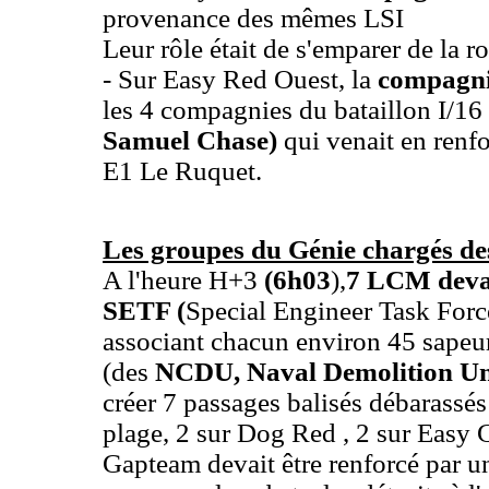
provenance des mêmes LSI
Leur rôle était de s'emparer de la 
- Sur Easy Red Ouest, la
compagni
les 4 compagnies du bataillon I/16
Samuel Chase)
qui venait en renfo
E1 Le Ruquet.
Les groupes du Génie chargés des
A l'heure H+3
(6h03
),
7
LCM devai
SETF (
Special Engineer Task Force
associant chacun environ 45 sapeu
(des
NCDU, Naval Demolition Un
créer 7 passages balisés débarassés
plage, 2 sur Dog Red , 2 sur Easy 
Gapteam devait être renforcé par 