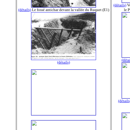
(détails)
Ve
(détails)
Le fossé antichar devant la vallée du Ruquet (E1)
le 
(détai
(détails)
(détails