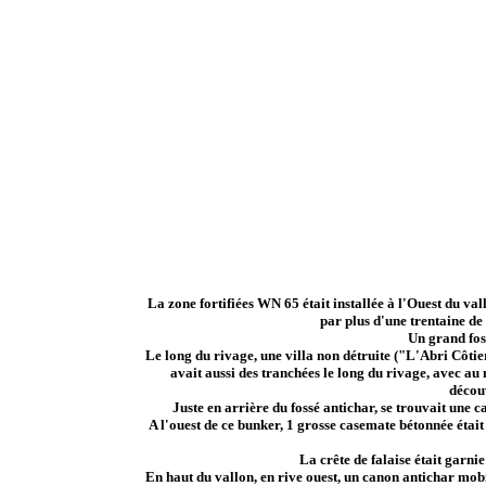
La zone fortifiées WN 65 était installée à l'Ouest du val
par plus d'une trentaine de 
Un grand foss
Le long du rivage, une villa non détruite ("L'Abri Côtie
avait aussi des tranchées le long du rivage, avec a
décou
Juste en arrière du fossé antichar, se trouvait une
A l'ouest de ce bunker, 1 grosse casemate bétonnée étai
La crête de falaise était garni
En haut du vallon, en rive ouest, un canon antichar mobi