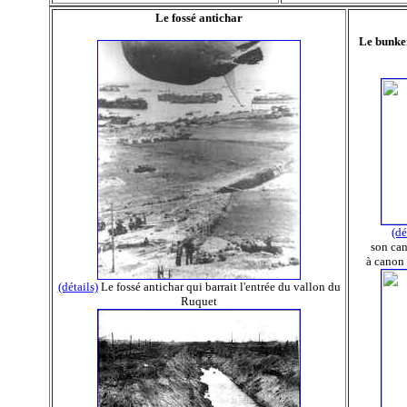
Le fossé antichar
Le bunke
(dé
son ca
à canon 
(détails)
Le fossé antichar qui barrait l'entrée du vallon du
Ruquet