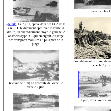
Epave de char 
(détails)
Le 7 juin, épave d'un des LCA de la
Cie B/116, durement éprouvée la veille. A
droite, un char Shermann noyé. A gauche, 2
obstacles type "C" qui émergent. Au large
des transports mouillés au plus près de la
plage.
Probablement le muret deva
vers le 7 juin
(extrait de film) La descente de Vierville
vers le 7 juin
7 juin, des épaves et u