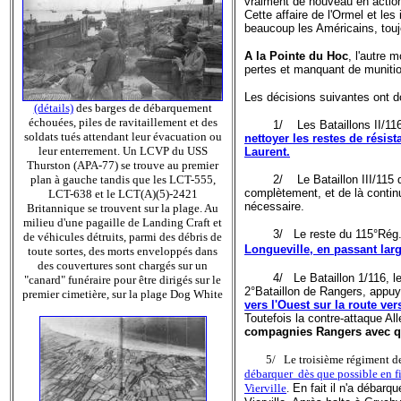
vraiment de nouveau en action 
Cette affaire de l'Ormel et les 
beaucoup les Américains, touj
A la Pointe du Hoc
, l'autre 
pertes et manquant de muniti
Les décisions suivantes ont do
(détails)
des barges de débarquement
échouées, piles de ravitaillement et des
1/ Les Bataillons II/116 et 
soldats tués attendant leur évacuation ou
nettoyer les restes de résist
leur enterrement. Un LCVP du USS
Laurent.
Thurston (APA-77) se trouve au premier
plan à gauche tandis que les LCT-555,
2/ Le Bataillon III/115 d
complètement, et de là continue
LCT-638 et le LCT(A)(5)-2421
nécessaire.
Britannique se trouvent sur la plage. Au
milieu d'une pagaille de Landing Craft et
3/ Le reste du 115°Rég. (les
de véhicules détruits, parmi des débris de
Longueville, en passant lar
toute sortes, des morts enveloppés dans
des couvertures sont chargés sur un
4/ Le Bataillon 1/116, le 5
"canard" funéraire pour être dirigés sur le
2°Bataillon de Rangers, appuy
premier cimetière, sur la plage Dog White
vers l'Ouest sur la route ve
Toutefois la contre-attaque A
compagnies Rangers avec qu
5/ Le troisième régiment d
débarquer dès que possible en f
Vierville
.
En fait il n'a débarqu