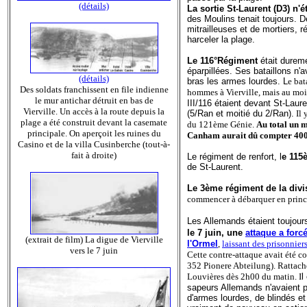
(détails)
La sortie St-Laurent (D3) n'é
des Moulins tenait toujours. D
mitrailleuses et de mortiers, r
harceler la plage.
Le 116°Régiment
était dureme
éparpillées. Ses bataillons n'
(détails)
bras les armes lourdes. L
e ba
Des soldats franchissent en file indienne
hommes à Vierville, mais au moin
le mur antichar détruit en bas de
III/116 étaient devant St-Laur
Vierville. Un accès à la route depuis la
(5/Ran et moitié du 2/Ran).
Il 
plage a été construit devant la casemate
du 121ème Génie.
Au total un m
principale. On aperçoit les ruines du
Canham aurait dû compter 400
Casino et de la villa Cusinberche (tout-à-
fait à droite)
Le régiment de renfort, l
e 115
de St-Laurent.
Le 3ème régiment de la divi
commencer à débarquer en princ
Les Allemands étaient toujour
le 7 juin, une
attaque a forc
(extrait de film) La digue de Vierville
l'Ormel
,
laissant des prisonnier
vers le 7 juin
Cette contre-attaque avait été co
352 Pionere Abteilung). Rattaché
Louvières dès 2h00 du matin. I
l
sapeurs Allemands n'avaient 
d'armes lourdes, de blindés et d