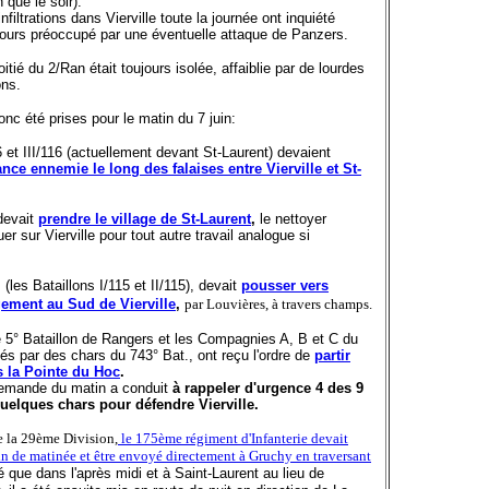
que le soir).
infiltrations dans Vierville toute la journée ont inquiété
ours préoccupé par une éventuelle attaque de Panzers.
moitié du 2/Ran était toujours isolée, affaiblie par de lourdes
ons.
nc été prises pour le matin du 7 juin:
III/116 (actuellement devant St-Laurent) devaient
ance ennemie le long des falaises entre Vierville et St-
evait
prendre le village de St-Laurent
,
le nettoyer
r sur Vierville pour tout autre travail analogue si
 Bataillons I/115 et II/115), devait
pousser vers
gement au Sud de Vierville
,
par Louvières, à travers champs.
° Bataillon de Rangers et les Compagnies A, B et C du
és par des chars du 743° Bat., ont reçu l'ordre de
partir
rs la Pointe du Hoc
.
llemande du matin a conduit
à rappeler d'urgence 4 des 9
elques chars pour défendre Vierville.
e la 29ème Division,
le 175ème régiment d'Infanterie devait
in de matinée et être envoyé directement à Gruchy en traversant
é que dans l'après midi et à Saint-Laurent au lieu de