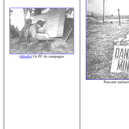
(détails)
Un PC de campagne
Pancarte mémori