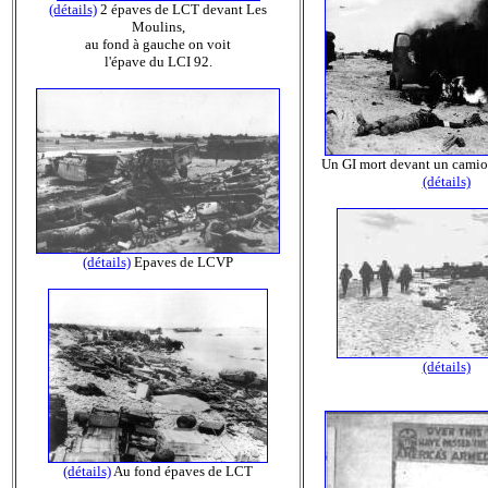
(détails)
2 épaves de LCT devant Les
Moulins,
au fond à gauche on voit
l'épave du LCI 92.
Un GI mort devant un cami
(détails)
(détails)
Epaves de LCVP
(détails)
(détails)
Au fond épaves de LCT