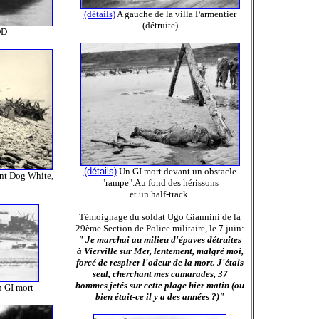
(détails)
A gauche de la villa Parmentier
(détruite)
DD
(détails)
Un GI mort devant un obstacle
nt Dog White,
"rampe".Au fond des hérissons
et un half-track.
Témoignage du soldat Ugo Giannini de la
29ème Section de Police militaire, le 7 juin:
" Je marchai au milieu d'épaves détruites
à Vierville sur Mer, lentement, malgré moi,
forcé de respirer l'odeur de la mort. J'étais
seul, cherchant mes camarades, 37
hommes jetés sur cette plage hier matin (ou
n GI mort
bien était-ce il y a des années ?)"