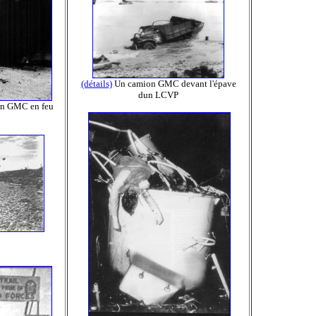
(détails)
Un camion GMC devant l'épave
dun LCVP
on GMC en feu
.