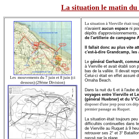
La situation le matin du 
La situation à Vierville était tou
n'avaient
aucun espace
ni po
dépôts d'approvisionnements, 
de l'artillerie de campagne
Il fallait donc au plus vite a
c'est-à-dire Grandcamp, les 
Le
général Gerhardt, comma
à Vierville et avait établi so
bas de la vallée. Il devait re
Celui-ci était en effet assuré 
Les mouvements du 7 juin et 8 juin (ci
Omaha Beach.
dessous) (29ème Division)
Dans la nuit du 6 et à l'aube d
voyages entre Vierville et L
(général Huebner) et du V°C
disposer d'une jeep pour ces dép
premier passage au Ruquet.
La situation était toujours peu
difficultés continuelles dans 
de Vierville au Ruquet à 9 heu
retrouver ses 2° et 3° Bataill
passé par la plage.