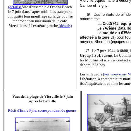
Vierville. Après halte à Gruchy
Cambe et Isigny.
(détails)
Vue d'ensemble d'Omaha Beach
le 7 juin dans l'après midi. Les transports
6/ Des renforts de blindés 
ont quitté leur mouillage au large pour se
notamment:
rapprocher au maximum de la côte.
La
CieD/743, équip
Vierville est à l'extrême gauche
(détails)
Le
747ème Bataillo
La
moitié du 635èm
affectée à la 1ère DI) pour f
moyens Sherman (équipés de
7/
Le 7 juin 1944, à 6h00, 
Group à St-Laurent
. Le Comman
les Moulins, et a repris contac
débarqué là-bas.
Les villageois
(voir souvenirs M
Libération, à compter leurs morts
ils s'inquiétaient comme les amé
Vues de la plage de Vierville le 7 juin
après la bataille
Récit d'Ernie Pyle, correspondant de guerre