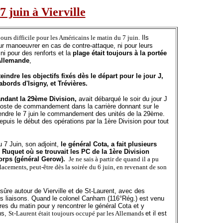
7 juin à Vierville
jours difficile pour les Américains le matin du 7 juin.
Ils
ur manoeuvrer en cas de contre-attaque, ni pour leurs
ni pour des renforts et la
plage était toujours à la portée
 Allemande
,
tteindre les objectifs fixés dès le départ pour le jour J,
abords d'Isigny, et Trévières.
ndant la 29ème Division,
avait débarqué le soir du jour J
n poste de commandement dans la carrière donnant sur le
prendre le 7 juin le commandement des unités de la 29ème.
depuis le début des opérations par la 1ère Division pour tout
u 7 Juin, son adjoint,
le général Cota, a fait plusieurs
e Ruquet où se trouvait les PC de la 1ère Division
orps (général Gerow).
Je ne sais à partir de quand il a pu
lacements, peut-être dès la soirée du 6 juin, en revenant de son
 sûre autour de Vierville et de St-Laurent, avec des
les liaisons. Quand le colonel Canham (116°Rég.) est venu
res du matin pour y rencontrer le général Cota et y
ons,
St-Laurent était toujours occupé par les Allemands
et il est