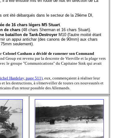
, il a été ensuite mis en route de nuit en direction de La
ont été débarqués dans le secteur de la 29ème DI,
ée de 16 chars légers M5 Stuart
.
n de chars
(48 chars Sherman et 16 chars Stuart).
e bataillon de Tank-Destroyer
M10 (l'autre moitié étant
ournir un appui antichar (des canons de 90mm) aux chars
 75mm seulement).
le
Colonel Canham a décidé de ramener son Command
d Group est revenu par la descente de Vierville et la plage vers
t avec le groupe "Communications" du Capitaine Sink qui avait
ichel Hardelay, page 511)
, eux, commençaient à réaliser leur
 et les destructions, à s'émerveiller de toutes ces nouveautés et
ricains d'un retour possible des Allemands.