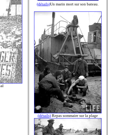
(détails)
Un marin mort sur son bateau.
al
(détails)
Repas sommaire sur la plage