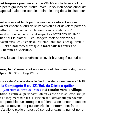
tait toujours pas ouverte.
Le WN 66 sur la falaise à l'Est
e petits groupes de tireurs, avec un soutien occasionnel de
éapparaissaient en certains points le long de la falaise pour
nt éprouvé et la plupart de ses unités étaient encore
avaient encore aucun de leurs véhicules et devaient porter à
taillon I/116 a commencé la journée avec seulement 250
s il avait récupéré son état-major. Les
bataillons II/116 et
ent et sur le plateau. Les Rangers étaient environ 500
y avait aussi les 23 chars du 743ème TankBon, et ce qui restait
illiers d'hommes, alors que la force sous les ordres de
0 hommes à Vierville.
ème,
lui aussi sans véhicules, avait bivouaqué au sud-est
sion, le 175ème,
était encore à bord des transports,
devant
ipe à 10 h 30 sur Dog White.
s près de Vierville dans le Sud, car de bonne heure
à 5h30
é la Compagnie B du 121°Bat. du Génie à quitter
s
,
(voir suite du récit de Dube)
et à reculer vers le village.
nfiée la veille au petit bataillon du Génie de la 352ème Div. (le
 au Régiment 916 (PC à Trévières), il devait attaquer depuis
 est probable que l'attaque a été lente à se lancer et que les
pas les moyens de pousser très loin, notamment faute
'artillerie (celle-ci avait dû se replier dans la nuit et ne fut