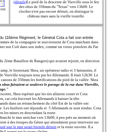
(détails)
Le pied de la descente de Vierville sous le feu
des obus de 356mm du "Texas" vers 13h00. Le
vers
clocher n'est pas encore détruit, on distingue le
u
château mais sans la vieille tourelle.
 116ème Régiment, le Général Cota a fait son entrée
mmes de la compagnie se souviennent de Cota marchant dans
ourner son Colt dans son index, comme un vieux pistolero du Far
u 2ème Bataillon de Rangers) qui avaient rejoint, en direction
mp, le lieutenant Shea, un opérateur radio et 3 fantassins, il
 de Vierville toujours tenu par les Allemands. Il était 12h30. Le
s canons de 356mm les fortifications du pied de la vallée. Shea
s obus faisaient se soulever le pavage de la rue dans Vierville,
age."
ente, Shea espérait que les tirs allaient cesser et Cota
n, car cela forcerait les Allemands à baisser la tête.
emands dans un retranchement du côté Est de la vallée ont
pe. Les fusiliers ont répondu et 5 Allemands se sont rendus. Cota
ers les mines en descendant la route.
a franchi le mur antichar vers 13h00, à peu près au moment où
ient à des troupes du Génie qui attendaient pour intervenir sur
suré que le mur serait bientôt détruit
et la route ouverte. Il a
t-Laurent par la route côtière.