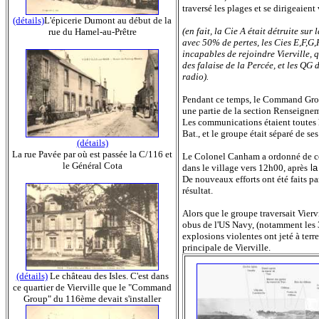
traversé les plages et se dirigeaient 
(détails)
L'épicerie Dumont au début de la
(en fait, la Cie A était détruite sur
rue du Hamel-au-Prêtre
avec 50% de pertes, les Cies E,F,G
incapables de rejoindre Vierville, 
des falaise de la Percée, et les QG
radio).
Pendant ce temps, le Command Group 
une partie de la section Renseigne
Les communications étaient toutes h
Bat., et le groupe était séparé de se
(détails)
La rue Pavée par où est passée la C/116 et
Le Colonel Canham a ordonné de con
le Général Cota
dans le village vers 12h00, après
la
De nouveaux efforts ont été faits pa
résultat.
Alors que le groupe traversait Vierv
obus de l'US Navy, (notamment les 
explosions violentes ont jeté à terr
principale de Vierville.
(détails)
Le château des Isles. C'est dans
ce quartier de Vierville que le "Command
Group" du 116ème devait s'installer