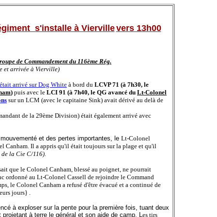
iment s'installe à Vierville
vers 13h00
 Groupe de Commandement du 116ème Rég.
 et arrivée à Vierville)
était arrivé sur Dog White
à bord du
LCVP 71 (à 7h30, le
nham
)
puis avec le
LCI 91 (à 7h40, le QG avancé du
Lt-Colonel
ons
sur un LCM (avec le capitaine Sink) avait dérivé au delà de
andant de la 29ème Division)
était également arrivé avec
 mouvementé et des pertes importantes, le
Lt-Colonel
 Canham. Il a appris qu'il était toujours sur la plage et qu'il
e de la Cie C/116)
.
ait que le Colonel Canham, blessé au poignet, ne pourrait
nc ordonné au Lt-Colonel Cassell de rejoindre le Command
mps, le Colonel Canham a refusé d'être évacué et a continué de
eurs jours} .
é à exploser sur la pente pour la première fois, tuant deux
 projetant à terre le général et son aide de camp. L
es tirs