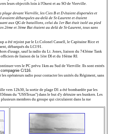
vers leurs objectifs loin à l'Ouest et au SO de Vierville.
 la plage devant Vierville, les Cies B et D étaient dispersées et
,H avaient débarquées au-delà de St-Laurent et étaient
quant aux QG de bataillons, celui du 1er Bat était isolé au pied
 des 2ème et 3ème Bat étaient au delà de St-Laurent, tous sans
a été rejoint par le Lt.Colonel Cassell, le Capitaine Rice et
ment, débarqués du LCI 91.
ors d'usage, sauf la radio du Lt. Jones, liaison du 743ème Tank
s officiers de liaison de la 1ère DI et du 16ème RI.
tinuer vers le PC prévu 1km au Sud de Vierville. Ils sont entrés
 compagnie C/116.
r les opérateurs radio pour contacter les unités du Régiment, sans
ille vers 12h30, la sortie de plage D1 a été bombardée par les
356mm du "USSTexas") dans le but d'y détruire ses bunkers. Les
e plusieurs membres du groupe qui circulaient dans la rue