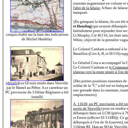
ennemis augmentant en volume et e
l'abri de la falaise
. A flanc de falais
masquait.
{En grimpant la falaise, ils ont été
et Hotaling)
qui avaient débarqués t
latéralement pour rejoindre leur se
croquis établi sur la base des indications
Lt.Murphy, Cie H/116, lui était ra
de Michel Hardelay
White, objectif de la première vagu
Le Colonel Canham a ordonné à la Ci
Bataillon (Cies A, B, et D/116) suppo
Le Général Cota a accompagné la C/1
Le Colonel Canham et l
e Command G
plateau vers la route située à l'est d
{Des petites positions ennemies de f
(détails)
Les GI sont entrés dans Vierville
soldat de la "C" a été tué en balayan
par le Hamel au Prêtre. A ce carrefour un
une grenade dans la casemate, tuant
PC provisoire du 116ème Régiment a été
emplacements}
installé
A 11h30, un PC provisoire a été ins
sortie de Vierville
)
pour un rendez-
débarquer dans un LCM (prévu à 7h40
et Ernest (officier S1/116RI)}.
Ce gr
débarqués à l'est de St-Laurent)
, o
116ème RI, 1km au SO de Vierville.