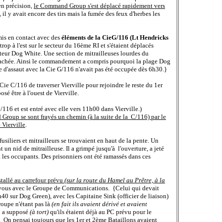
n précision,
le Command Group s'est déplacé rapidement vers
e, il y avait encore des tirs mais la fumée des feux d'herbes les
 mis en contact avec des
éléments de la CieG/116 (Lt Hendricks
rop à l'est sur le secteur du 16ème RI et s'étaient déplacés
cteur Dog White. Une section de mitrailleuses lourdes du
ttachée. Ainsi le commandement a compris pourquoi la plage Dog
e d'assaut avec la Cie G/116 n'avait pas été occupée dès 6h30.}
e C/116 de traverser Vierville pour rejoindre le reste du 1er
sé être à l'ouest de Vierville.
16 et est entré avec elle vers 11h00 dans Vierville.)
roup se sont frayés un chemin (à la suite de la C/116) par le
e Vierville
.
usiliers et mitrailleurs se trouvaient en haut de la pente. Un
t un nid de mitrailleuse. Il a grimpé jusqu'à l'ouverture, a jeté
 les occupants. Des prisonniers ont été ramassés dans ces
tallé au carrefour prévu
(sur la route du Hamel au Prêtre, à la
vous avec le Groupe de Communications. {Celui qui devait
 sur Dog Green), avec les Capitaine Sink (officier de liaison)
oupe n'étant pas là
(en fait ils avaient dérivé et avaient
n a supposé
(à tort)
qu'ils étaient déjà au PC prévu pour le
 On pensai toujours que les 1er et 2ème Bataillons avaient