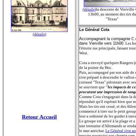
(détails)
la descente de Vierville 
13h00, au moment des tirs d
"Texas"
Le Général Cota
(détails)
Accompagnant la compagnie C du
dans Vierville vers 11h00.
Les ho
l'étroite rue principale, faisant t
West.
Cota a envoyé quelques Rangers (d
de la pointe du Hoc.
Puis, accompagné par son aide de ca
s'est préparé à descendre le vallon
cuirassé "Texas" pilonnait avec se
se souvient que
"les impacts de ce
procurant une impression de tang
Comme Cota s'engageait dans la desc
répondait qu'il espérait bien que no
Mais les tirs ont cessé, et des All
commencé à tirer sur le petit grou
Retour Accueil
leur a ordonné de les guider à trav
Le groupe est arrivé à la plage et 
une trentaine d'Allemands se renda
le mur antichar.
Le Général s'est as
ensuite poursuivi son chemin vers S