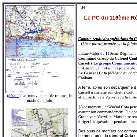
34
Le PC du 116ème Rég
Compte-rendu des opérations du
(2ème
partie, montée sur la falaise
L'Etat-Major du 116ème Régiment
Command Group du
Colonel Ca
Cassell
)
. Le
groupe Communicati
St-Laurent, et n'était pas joignable.
Le
Général Cota
(délégué du comm
Canham.
A terre, après son débarquement
Cassell a cherché son chef le Colonel
(détails)
Les mouvements de troupes, le
allait partir vers Vierville
(à la suit
matin du 6 juin
{A ce moment, le Général Cota pens
assurer son commandement. Il a do
Group vers Vierville. Mais entre te
diriger les opérations pendant plusi
Des obus de mortiers ont commenc
hommes près du
général Cota
et